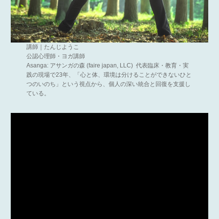
講師｜たんじようこ
公認心理師・ヨガ講師
Asanga: アサンガの森 (faire japan, LLC) 代表臨床・教育・実
践の現場で23年、「心と体、環境は分けることができないひと
つのいのち」という視点から、個人の深い統合と回復を支援し
ている。