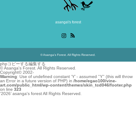
asanga\'s forest
Instagram
RSS
©
Asanga’s Forest
. All Rights Reserved.
phpコピーする編集する
©
Asanga's Forest. All Rights Reserved.
Copyright© 2002-
Warning
: Use of undefined constant ‘Y’ - assumed '‘Y’' (this will throw
an Error in a future version of PHP) in
/home/egao100/vine-
art.com/public_html/wp-content/themes/skin_tcd046/footer.php
on line
323
‘2026’
asanga's forest
All Rights Reserved.