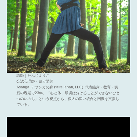
講師｜たんじようこ
公認心理師・ヨガ講師
Asanga: アサンガの森 (faire japan, LLC) 代表臨床・教育・実
践の現場で23年、「心と体、環境は分けることができないひと
つのいのち」という視点から、個人の深い統合と回復を支援し
ている。