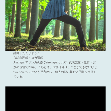
講師｜たんじようこ
公認心理師・ヨガ講師
Asanga: アサンガの森 (faire japan, LLC) 代表臨床・教育・実
践の現場で23年、「心と体、環境は分けることができないひと
つのいのち」という視点から、個人の深い統合と回復を支援し
ている。