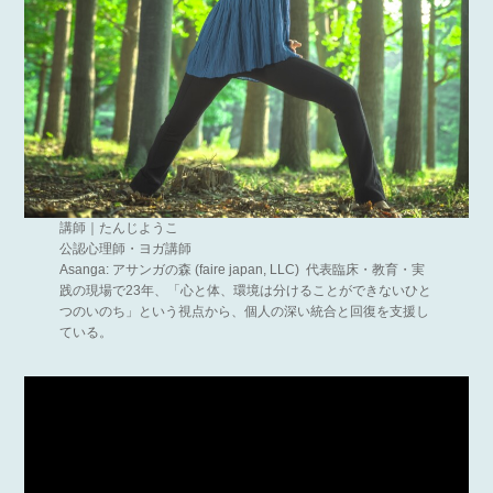
講師｜たんじようこ
公認心理師・ヨガ講師
Asanga: アサンガの森 (faire japan, LLC) 代表臨床・教育・実
践の現場で23年、「心と体、環境は分けることができないひと
つのいのち」という視点から、個人の深い統合と回復を支援し
ている。