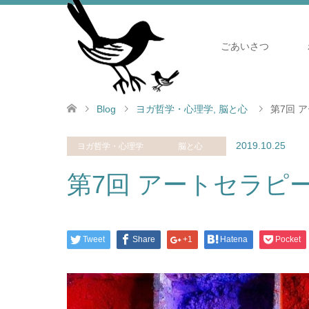
ごあいさつ
Blog
ヨガ哲学・心理学
,
脳と心
第7回 
2019.10.25
ヨガ哲学・心理学
脳と心
第7回 アートセラピ
Tweet
Share
+1
Hatena
Pocket