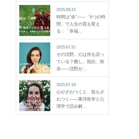
2025.08.15
時間は“命”——「6つの時
間」で人生の質を変え
る：「幸福…
2025.07.31
その沈黙、心は何を語っ
ている？癒し、抵抗、統
合——沈黙が…
2025.07.18
心がざわつくと、肌もざ
わつく——東洋医学と心
理学で読み解…