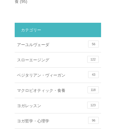
食
(95)
カテゴリー
アーユルヴェーダ
56
スローエージング
122
ベジタリアン・ヴィーガン
43
マクロビオティック・食養
118
ヨガレッスン
123
ヨガ哲学・心理学
96