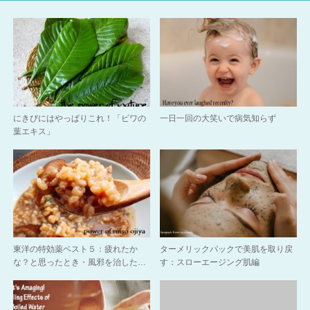
にきびにはやっぱりこれ！「ビワの
一日一回の大笑いで病気知らず
葉エキス」
東洋の特効薬ベスト５：疲れたか
ターメリックパックで美肌を取り戻
な？と思ったとき・風邪を治した…
す：スローエージング肌編