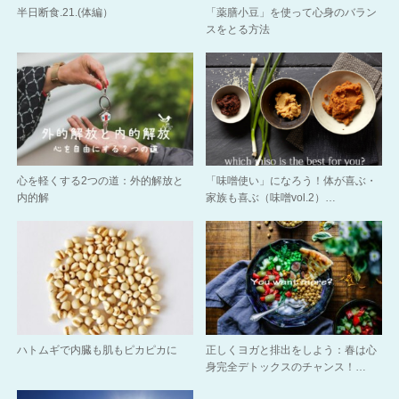
半日断食.21.(体編）
「薬膳小豆」を使って心身のバラン
スをとる方法
心を軽くする2つの道：外的解放と
「味噌使い」になろう！体が喜ぶ・
内的解
家族も喜ぶ（味噌vol.2）…
ハトムギで内臓も肌もピカピカに
正しくヨガと排出をしよう：春は心
身完全デトックスのチャンス！…