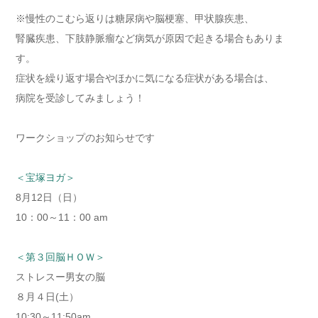
※慢性のこむら返りは糖尿病や脳梗塞、甲状腺疾患、
腎臓疾患、下肢静脈瘤など病気が原因で起きる場合もありま
す。
症状を繰り返す場合やほかに気になる症状がある場合は、
病院を受診してみましょう！
ワークショップのお知らせです
＜宝塚ヨガ＞
8月12日（日）
10：00～11：00 am
＜第３回脳ＨＯＷ＞
ストレスー男女の脳
８月４日(土）
10:30～11:50am