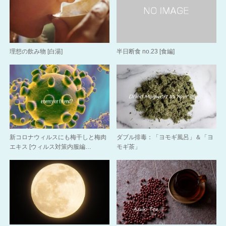
理想の飲み物 [白湯]
半日断食 no.23 [食編]
新コロナウィルスにも梅干しと梅肉
ダブル排毒：「ヨモギ風呂」＆「ヨ
エキス [ウィルス対策内服編…
モギ茶」