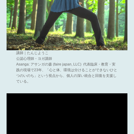
講師｜たんじようこ
公認心理師・ヨガ講師
Asanga: アサンガの森 (faire japan, LLC) 代表臨床・教育・実
践の現場で23年、「心と体、環境は分けることができないひと
つのいのち」という視点から、個人の深い統合と回復を支援し
ている。