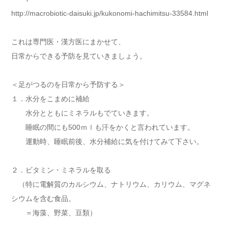
http://macrobiotic-daisuki.jp/kukonomi-hachimitsu-33584.html
これは専門医・漢方医にまかせて、
日常からできる予防を見ていきましょう。
＜足がつるのを日常から予防する＞
１．水分をこまめに補給
水分とともにミネラルもでていきます。
睡眠の間にも500ｍｌも汗をかくと言われています。
運動時、睡眠前後、水分補給に気を付けてみて下さい。
２．ビタミン・ミネラルを取る
（特に電解質のカルシウム、ナトリウム、カリウム、マグネ
シウムを含む食品。
＝海藻、野菜、豆類）