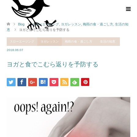
Blog
スローエージング
,
ヨガレッスン
,
梅雨の食・過ごし方
,
生活の知
恵
ヨガと食でこむら返りを予防する
スローエージング
ヨガレッスン
梅雨の食・過ごし方
生活の知恵
2018.06.07
ヨガと食でこむら返りを予防する