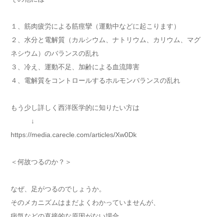
１、筋肉疲労による筋痙攣（運動中などに起こります）
２、水分と電解質（カルシウム、ナトリウム、カリウム、マグ
ネシウム）のバランスの乱れ
３、冷え、運動不足、加齢による血流障害
４、電解質をコントロールするホルモンバランスの乱れ
もう少し詳しく西洋医学的に知りたい方は
↓
https://media.carecle.com/articles/Xw0Dk
＜何故つるのか？＞
なぜ、足がつるのでしょうか。
そのメカニズムはまだよくわかっていませんが、
病気などの直接的な原因がない場合、