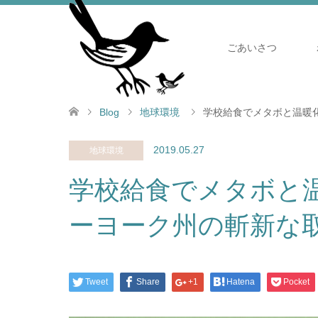
ごあいさつ
Blog
地球環境
学校給食でメタボと温暖化
2019.05.27
地球環境
学校給食でメタボと
ーヨーク州の斬新な取
Tweet
Share
+1
Hatena
Pocket