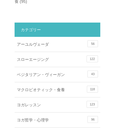
食
(95)
カテゴリー
アーユルヴェーダ
56
スローエージング
122
ベジタリアン・ヴィーガン
43
マクロビオティック・食養
118
ヨガレッスン
123
ヨガ哲学・心理学
96