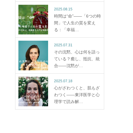
2025.08.15
時間は“命”——「6つの時
間」で人生の質を変え
る：「幸福…
2025.07.31
その沈黙、心は何を語っ
ている？癒し、抵抗、統
合——沈黙が…
2025.07.18
心がざわつくと、肌もざ
わつく——東洋医学と心
理学で読み解…