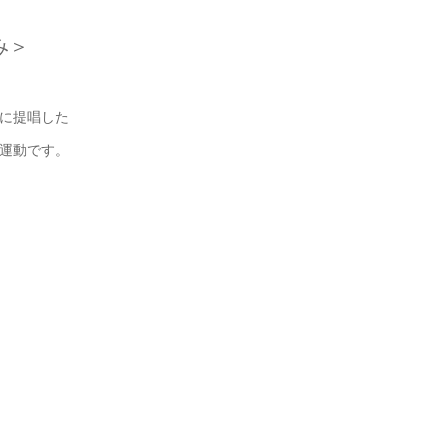
み＞
に提唱した
運動です。