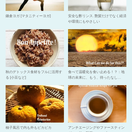
鎌倉ヨガ [マタニティーヨガ]
安全な酢リンス. 艶髪だけでなく経済
や環境にもやさしい
秋のデトックス食材をフルに活用す
食べて温暖化を食い止める！？：地
る [小豆など]
球の未来に、もう、待ったなし…
柚子風呂で内も外もピカピカ
アンチエージングやファースティン