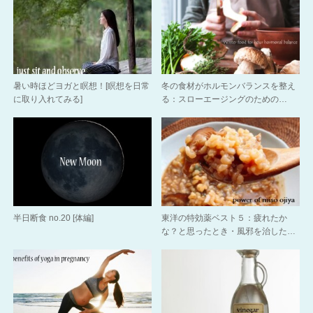
暑い時ほどヨガと瞑想！[瞑想を日常
冬の食材がホルモンバランスを整え
に取り入れてみる]
る：スローエージングのための…
半日断食 no.20 [体編]
東洋の特効薬ベスト５：疲れたか
な？と思ったとき・風邪を治した…