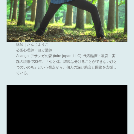
講師｜たんじようこ
公認心理師・ヨガ講師
Asanga: アサンガの森 (faire japan, LLC) 代表臨床・教育・実
践の現場で23年、「心と体、環境は分けることができないひと
つのいのち」という視点から、個人の深い統合と回復を支援し
ている。