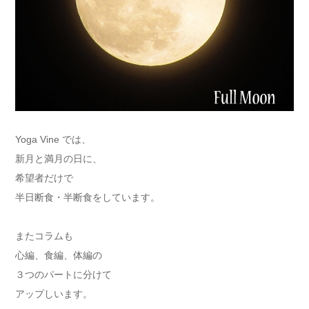
Yoga Vine では、
新月と満月の日に、
希望者だけで
半日断食・半断食をしています。
またコラムも
心編、食編、体編の
３つのパートに分けて
アップしいます。