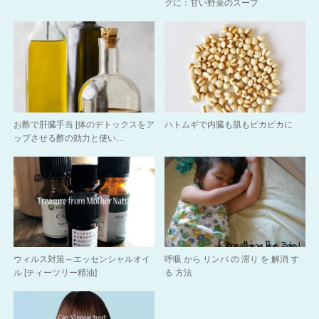
グに：甘い野菜のスープ
お酢で肝臓手当 [体のデトックスをア
ハトムギで内臓も肌もピカピカに
ップさせる酢の効力と使い…
ウィルス対策～エッセンシャルオイ
呼吸 から リンパ の 滞り を 解消 す
ル [ティーツリー精油]
る 方法