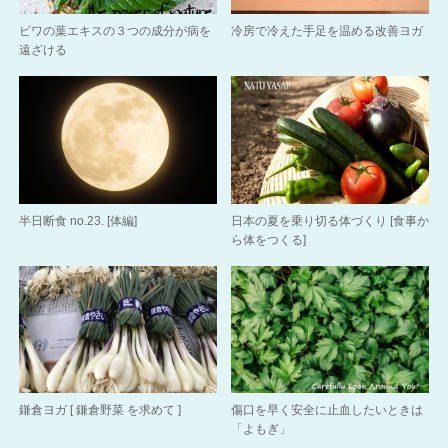
ビワの葉エキスの３つの成分が病を
冷房で冷えた手足を温める改善ヨガ
遠ざける
半日断食 no.23. [体編]
日本の夏を乗り切る体づくり [食事か
ら体をつくる]
鎌倉ヨガ [ 鎌倉野菜 を求めて ]
傷口を早く安全に止血したいときは
「よもぎ」