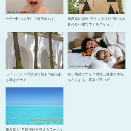
一日一回の大笑いで病気知らず
無農薬の緑米 [デトックス作用のある
春の食べ物でウィルスから…
カパラバティ呼吸法で脳も内臓も肌
毎日快眠ですか？睡眠は健康と幸福
も輝き始める
を左右する：真夏の夜ヨガ
鎌倉ヨガ [自律神経を整えるワークシ