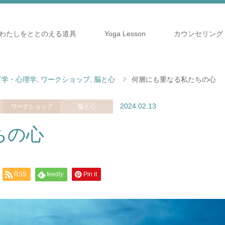
わたしをととのえる道具
Yoga Lesson
カウンセリング
哲学・心理学
,
ワークショップ
,
脳と心
何層にも重なる私たちの心
2024.02.13
ワークショップ
脳と心
ちの心
RSS
feedly
Pin it