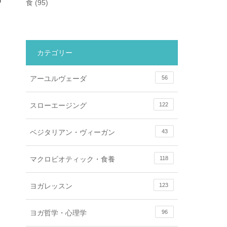
食
(95)
カテゴリー
アーユルヴェーダ
56
スローエージング
122
ベジタリアン・ヴィーガン
43
マクロビオティック・食養
118
ヨガレッスン
123
ヨガ哲学・心理学
96