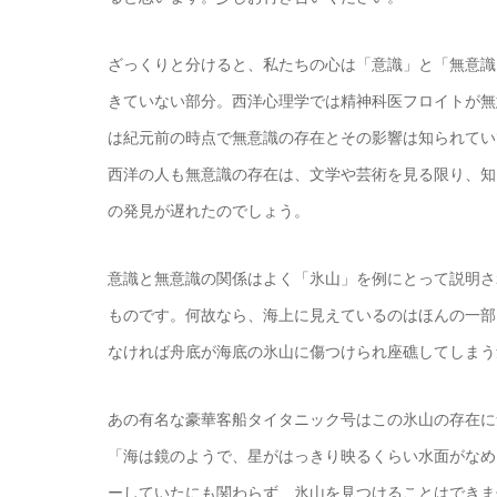
ざっくりと分けると、私たちの心は「意識」と「無意識
きていない部分。西洋心理学では精神科医フロイトが無
は紀元前の時点で無意識の存在とその影響は知られてい
西洋の人も無意識の存在は、文学や芸術を見る限り、知
の発見が遅れたのでしょう。
意識と無意識の関係はよく「氷山」を例にとって説明さ
ものです。何故なら、海上に見えているのはほんの一部
なければ舟底が海底の氷山に傷つけられ座礁してしまう
あの有名な豪華客船タイタニック号はこの氷山の存在に
「海は鏡のようで、星がはっきり映るくらい水面がなめ
ーしていたにも関わらず、氷山を見つけることはできま