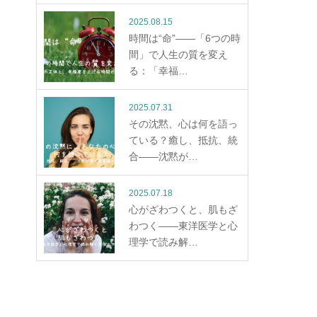
2025.08.15
時間は“命”——「6つの時
間」で人生の質を変え
る：「幸福…
2025.07.31
その沈黙、心は何を語っ
ている？癒し、抵抗、統
合——沈黙が…
2025.07.18
心がざわつくと、肌もざ
わつく——東洋医学と心
理学で読み解…