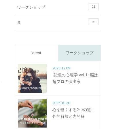
ワークショップ
21
食
95
latest
ワークショップ
2025.12.09
記憶の心理学 vol.1: 脳は
超プロの演出家
か
2025.10.20
心を軽くする2つの道：
外的解放と内的解