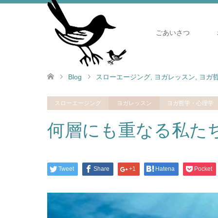
ごあいさつ
Blog
スローエージング
,
ヨガレッスン
,
ヨガ
スローエージング
ヨガレッスン
ヨガ哲学・心理学
何層にも重なる私た
Tweet
Share
+1
Hatena
Pocket