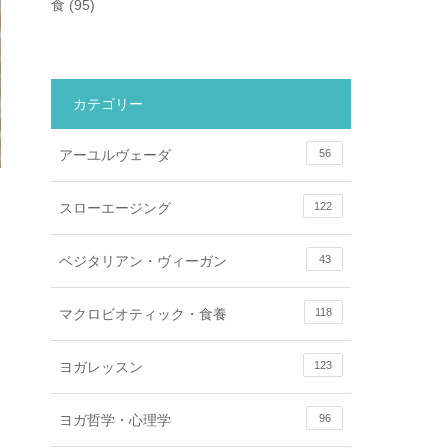
食
(95)
カテゴリー
アーユルヴェーダ
56
スローエージング
122
ベジタリアン・ヴィーガン
43
マクロビオティック・食養
118
ヨガレッスン
123
ヨガ哲学・心理学
96