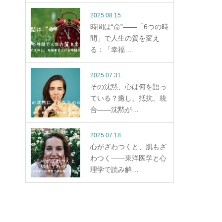
2025.08.15
時間は“命”——「6つの時
間」で人生の質を変え
る：「幸福…
2025.07.31
その沈黙、心は何を語っ
ている？癒し、抵抗、統
合——沈黙が…
2025.07.18
心がざわつくと、肌もざ
わつく——東洋医学と心
理学で読み解…