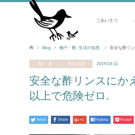
ごあいさつ
Blog
梅干・酢
,
生活の知恵
安全な酢リン
2019.03.11
梅干・酢
生活の知恵
安全な酢リンスにかえ
以上で危険ゼロ.
Tweet
Share
+1
Hatena
Pocket