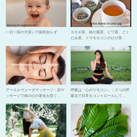
一日一回の大笑いで病気知らず
ヨモギ茶、柿の葉茶、ビワ茶、どく
だみ茶、トウモロコシのひげ茶…
アーユルヴェーダマッサージ：顔マ
呼吸は「心のリモコン」：２つの呼
ッサージで体の心の老化を防ぐ…
吸法で日常をコントロールして…