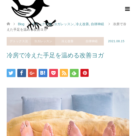
Blog
デトックス法
,
ヨガレッスン
,
冷え改善
,
自律神経
冷房で冷
えた手足を温める改善ヨガ
デトックス法
ヨガレッスン
冷え改善
自律神経
2021.08.15
冷房で冷えた手足を温める改善ヨガ