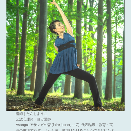
講師｜たんじようこ
公認心理師・ヨガ講師
Asanga: アサンガの森 (faire japan, LLC) 代表臨床・教育・実
践の現場で23年、「心と体、環境は分けることができないひと