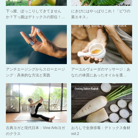
下っ腹、ぽっこりしてきてません
にきびにはやっぱりこれ！「ビワの
か？下っ腹はデトックスの部位！…
葉エキス」
アンチエージングからスローエージ
アーユルヴェーダのマッサージ：あ
ング：具体的な方法と実践
なたの体質にあったオイルを選…
古典ヨガと現代日本：Vine Artsヨガ
おろしで全身排毒：デトックス食材
のクラス
vol.2