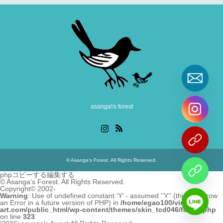
asanga\'s forest
Instagram
RSS
©
Asanga’s Forest
. All Rights Reserved.
phpコピーする編集する
©
Asanga's Forest. All Rights Reserved.
Copyright© 2002-
Warning
: Use of undefined constant ‘Y’ - assumed '‘Y’' (this will throw
an Error in a future version of PHP) in
/home/egao100/vine-
art.com/public_html/wp-content/themes/skin_tcd046/footer.php
on line
323