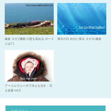
鎌倉 ヨガ [ 睡眠 の質を高める ポーズ
満月の日 自分に帰る ヨガ in 鎌倉
とは? ]
アーユルヴェーダで冷えを治す：冷
え改善 vol.5