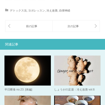
デトックス法
,
ヨガレッスン
,
冷え改善
,
自律神経
関連記事
半日断食 no.23. [体編]
しょうがの足湯：冷え改善 vol.6